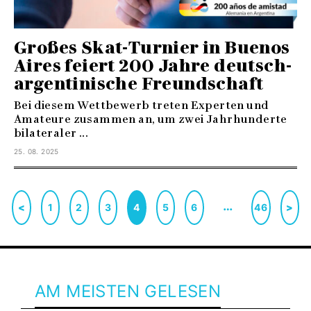
Großes Skat-Turnier in Buenos
Aires feiert 200 Jahre deutsch-
argentinische Freundschaft
Bei diesem Wettbewerb treten Experten und
Amateure zusammen an, um zwei Jahrhunderte
bilateraler ...
25. 08. 2025
…
<
1
2
3
4
5
6
46
>
AM MEISTEN GELESEN