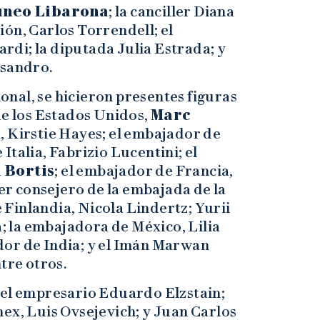
úneo Libarona
; la canciller Diana
ón, Carlos Torrendell; el
di; la diputada Julia Estrada; y
ssandro.
ional, se hicieron presentes figuras
de los Estados Unidos,
Marc
a, Kirstie Hayes; el embajador de
Italia, Fabrizio Lucentini; el
 Bortis
; el embajador de Francia,
r consejero de la embajada de la
Finlandia, Nicola Lindertz; Yurii
 la embajadora de México, Lilia
or de India; y el Imán Marwan
tre otros.
 el empresario Eduardo Elzstain;
ex, Luis Ovsejevich; y Juan Carlos