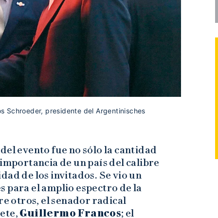
s Schroeder, presidente del Argentinisches
del evento fue no sólo la cantidad
 importancia de un país del calibre
lidad de los invitados. Se vio un
 para el amplio espectro de la
re otros, el senador radical
nete,
Guillermo Francos
; el