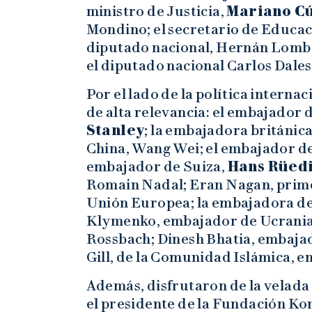
ministro de Justicia,
Mariano C
Mondino; el secretario de Educaci
diputado nacional, Hernán Lombar
el diputado nacional Carlos Dale
Por el lado de la política internac
de alta relevancia: el embajador 
Stanley
; la embajadora británic
China, Wang Wei; el embajador de 
embajador de Suiza,
Hans Rüedi
Romain Nadal; Eran Nagan, prime
Unión Europea; la embajadora de 
Klymenko, embajador de Ucrania;
Rossbach; Dinesh Bhatia, embajad
Gill, de la Comunidad Islámica, en
Además, disfrutaron de la velada
el presidente de la Fundación Kon