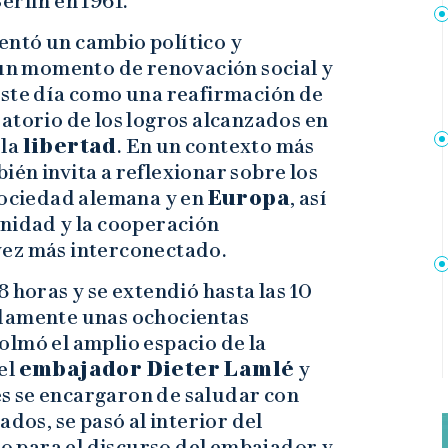
erlín en 1961.
entó un cambio político y
 un momento de renovación social y
este día como una reafirmación de
atorio de los logros alcanzados en
 la
libertad
. En un contexto más
ién invita a reflexionar sobre los
 sociedad alemana y en
Europa
, así
unidad y la cooperación
vez más interconectado.
 horas y se extendió hasta las 10
adamente unas ochocientas
olmó el amplio espacio de la
el
embajador Dieter Lamlé
y
s se encargaron de saludar con
ados, se pasó al interior del
to para el discurso del embajador y