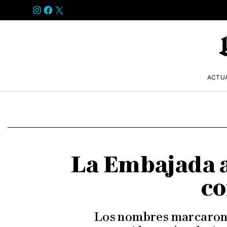
INSTAGRAM
FACEBOOK
X
ACTU
La Embajada a
co
Los nombres marcaron 