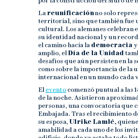
por la construcción del Muro de B
La
reunificación
no solo repres
territorial, sino que también fue
cultural. Los alemanes celebran 
su identidad nacional y un record
el camino hacia la
democracia
y
amplio, el
Día de la Unidad
tamb
desafíos que aún persisten en la
como sobre la importancia de la 
internacional en un mundo cada 
El
evento
comenzó puntual a las 18
de la noche. Asistieron aproxim
personas, una convocatoria que c
Embajada. Tras el recibimiento d
su esposa,
Ulrike Lamlé,
quiene
amabilidad a cada uno de los invit
edificio, donde ya estaba todo lis