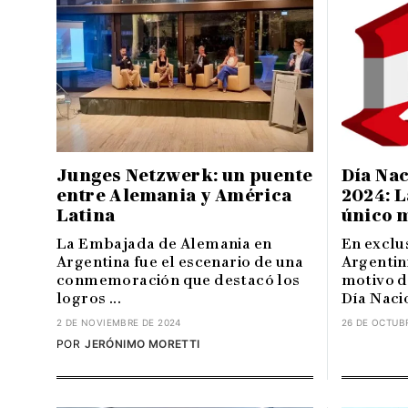
Junges Netzwerk: un puente
Día Nac
entre Alemania y América
2024: 
Latina
único 
La Embajada de Alemania en
En exclus
Argentina fue el escenario de una
Argentin
conmemoración que destacó los
motivo d
logros ...
Día Nacio
2 DE NOVIEMBRE DE 2024
26 DE OCTUB
POR
JERÓNIMO MORETTI