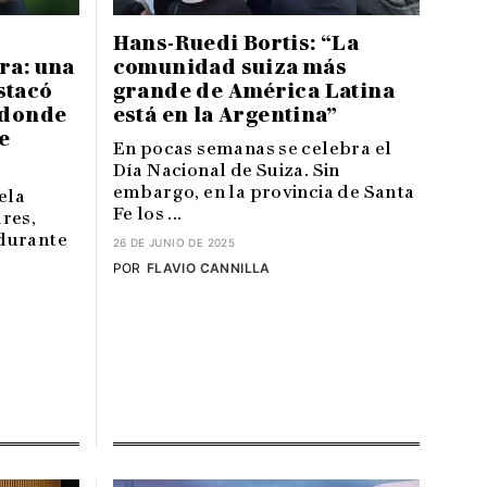
Hans-Ruedi Bortis: “La
ra: una
comunidad suiza más
stacó
grande de América Latina
 donde
está en la Argentina”
e
En pocas semanas se celebra el
Día Nacional de Suiza. Sin
embargo, en la provincia de Santa
ela
Fe los ...
res,
durante
26 DE JUNIO DE 2025
POR
FLAVIO CANNILLA