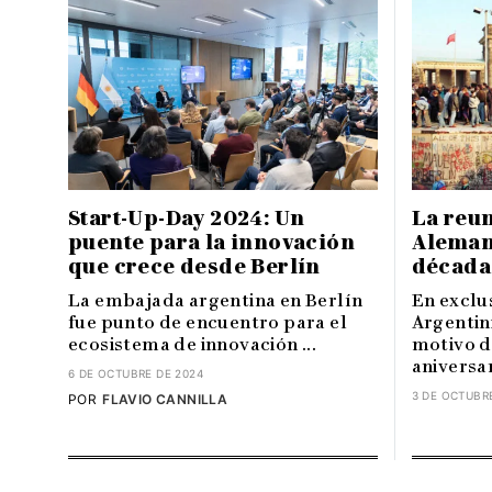
Start-Up-Day 2024: Un
La reun
puente para la innovación
Alemani
que crece desde Berlín
décadas
La embajada argentina en Berlín
En exclus
fue punto de encuentro para el
Argentin
ecosistema de innovación ...
motivo d
aniversari
6 DE OCTUBRE DE 2024
3 DE OCTUBR
POR
FLAVIO CANNILLA