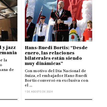
 y jazz
Hans-Ruedi Bortis: “Desde
lemania
enero, las relaciones
bilaterales están siendo
r la
muy dinámicas”
do
mana de
Con motivo del Día Nacional de
Suiza, el embajador Hans-Ruedi
Bortis conversó en exclusiva con
el ...
1 DE AGOSTO DE 2024