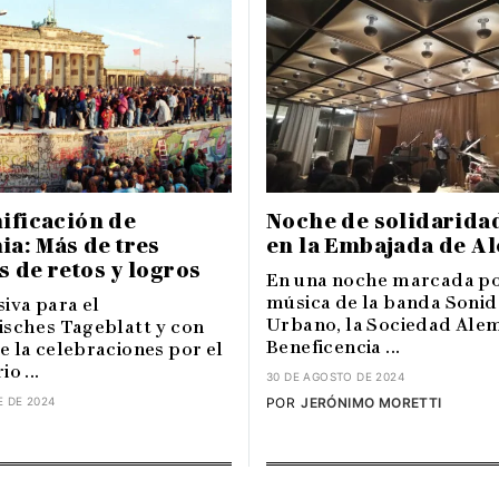
ificación de
Noche de solidaridad
a: Más de tres
en la Embajada de A
 de retos y logros
En una noche marcada po
música de la banda Soni
iva para el
Urbano, la Sociedad Ale
isches Tageblatt y con
Beneficencia ...
e la celebraciones por el
o ...
30 DE AGOSTO DE 2024
E DE 2024
POR
JERÓNIMO MORETTI