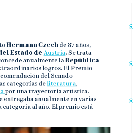
cto
Hermann Czech
de 87 años,
del Estado de
Austria
.
Se trata
concede anualmente la
República
xtraordinarios logros. El Premio
recomendación del Senado
las categorías de
literatura
,
ra
por una trayectoria artística.
 se entregaba anualmente en varias
 categoría al año. El premio está