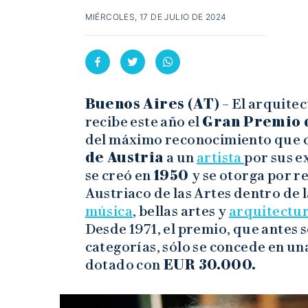
MIÉRCOLES, 17 DE JULIO DE 2024
Buenos Aires (AT)
– El arquite
recibe este año el
Gran Premio 
del máximo reconocimiento que 
de Austria
a un
artista
por sus e
se creó en
1950
y se otorga por 
Austriaco de las Artes dentro de 
música
, bellas artes y
arquitectu
Desde 1971, el premio, que antes
categorías, sólo se concede en una
dotado con
EUR 30.000.