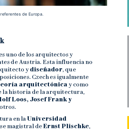
 referentes de Europa.
nk
 es uno de los arquitectos y
tes de Austria. Esta influencia no
rquitecto y
diseñador
, que
xposiciones. Czech es igualmente
teoría arquitectónica
y como
 la historia de la arquitectura,
olf Loos, Josef Frank y
otros.
ura en la
Universidad
lase magistral de
Ernst Plischke
,