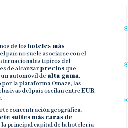
nos de los
hoteles más
el país no suele asociarse con el
nternacionales típicos del
ces de alcanzar
precios
que
 un automóvil de
alta gama
.
por la plataforma Omaze, las
clusivas del país oscilan entre
EUR
e
.
erte concentración geográfica.
ete suites más caras de
a principal capital de la hotelería