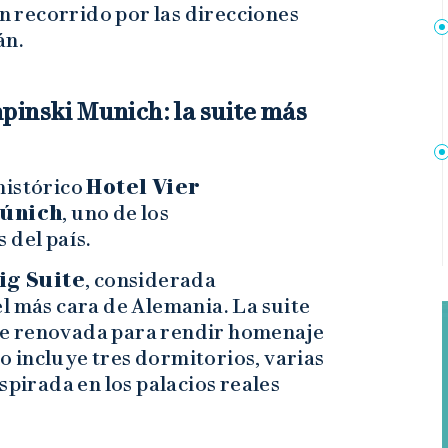
un recorrido por las direcciones
án.
pinski Munich: la suite más
histórico
Hotel Vier
Múnich
, uno de los
 del país.
g Suite
, considerada
l más cara de Alemania. La suite
ue renovada para rendir homenaje
cio incluye tres dormitorios, varias
spirada en los palacios reales