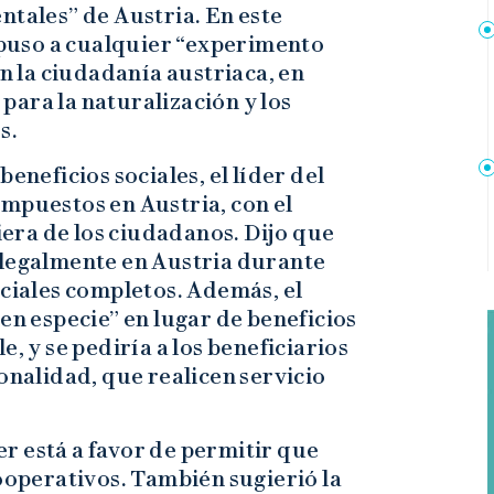
ntales” de Austria. En este
puso a cualquier “experimento
on la ciudadanía austriaca, en
s para la naturalización y los
s.
eneficios sociales, el líder del
impuestos en Austria, con el
ciera de los ciudadanos. Dijo que
 legalmente en Austria durante
ociales completos. Además, el
en especie” en lugar de beneficios
e, y se pediría a los beneficiarios
onalidad, que realicen servicio
r está a favor de permitir que
perativos. También sugierió la