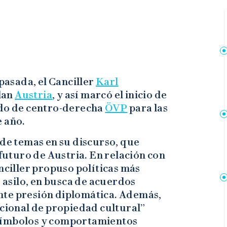
asada, el Canciller
Karl
lan
Austria
, y así marcó el inicio de
ido de centro-derecha
ÖVP
para las
 año.
e temas en su discurso, que
 futuro de Austria. En relación con
anciller propuso políticas más
e asilo, en busca de acuerdos
nte presión diplomática. Además,
acional de propiedad cultural”
símbolos y comportamientos