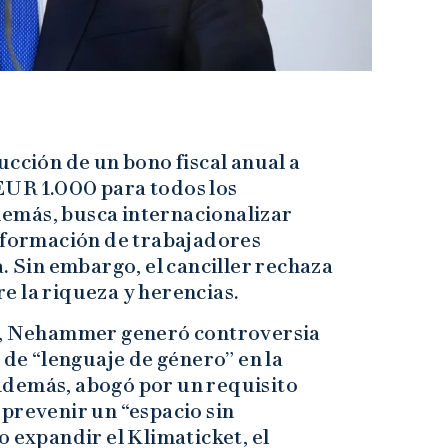
ucción de un bono fiscal anual a
EUR 1.000 para todos los
emás, busca internacionalizar
a formación de trabajadores
. Sin embargo, el canciller rechaza
e la riqueza y herencias.
vo, Nehammer generó controversia
 de “lenguaje de género” en la
Además, abogó por un requisito
prevenir un “espacio sin
o expandir el Klimaticket, el