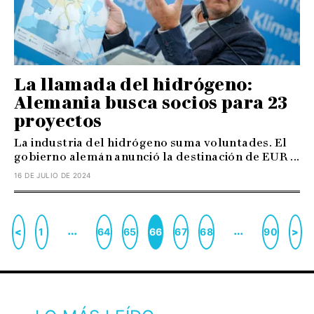
La llamada del hidrógeno:
Alemania busca socios para 23
proyectos
La industria del hidrógeno suma voluntades. El
gobierno alemán anunció la destinación de EUR ...
16 DE JULIO DE 2024
…
…
<
1
64
65
66
67
68
90
>