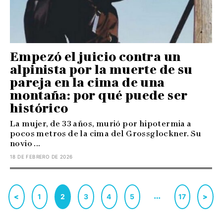
Empezó el juicio contra un
alpinista por la muerte de su
pareja en la cima de una
montaña: por qué puede ser
histórico
La mujer, de 33 años, murió por hipotermia a
pocos metros de la cima del Grossglockner. Su
novio ...
18 DE FEBRERO DE 2026
…
<
1
2
3
4
5
17
>