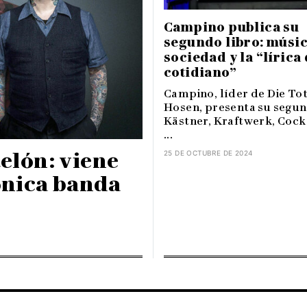
Campino publica su
segundo libro: músic
sociedad y la “lírica
cotidiano”
Campino, líder de Die To
Hosen, presenta su segun
Kästner, Kraftwerk, Cock
...
telón: viene
25 DE OCTUBRE DE 2024
ónica banda