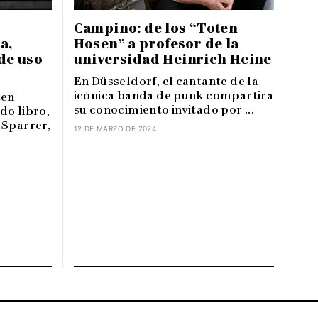
Campino: de los “Toten
a,
Hosen” a profesor de la
 de uso
universidad Heinrich Heine
En Düsseldorf, el cantante de la
icónica banda de punk compartirá
ten
su conocimiento invitado por ...
do libro,
 Sparrer,
12 DE MARZO DE 2024