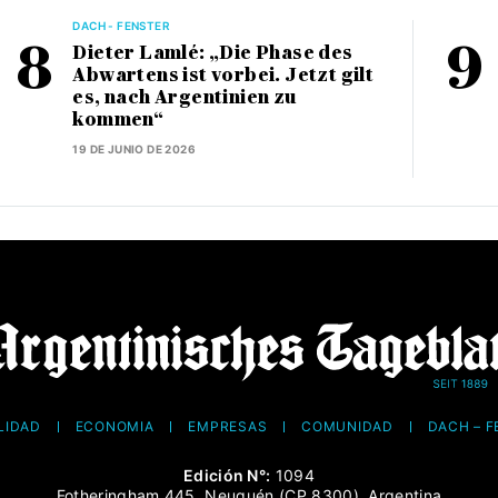
DACH - FENSTER
Dieter Lamlé: „Die Phase des
Abwartens ist vorbei. Jetzt gilt
es, nach Argentinien zu
kommen“
19 DE JUNIO DE 2026
LIDAD
ECONOMÍA
EMPRESAS
COMUNIDAD
DACH – 
Edición N°:
1094
Fotheringham 445, Neuquén (CP 8300), Argentina