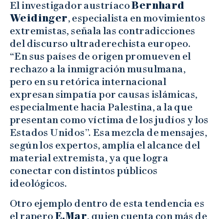
El investigador austríaco
Bernhard
Weidinger
, especialista en movimientos
extremistas, señala las contradicciones
del discurso ultraderechista europeo.
“En sus países de origen promueven el
rechazo a la inmigración musulmana,
pero en su retórica internacional
expresan simpatía por causas islámicas,
especialmente hacia Palestina, a la que
presentan como víctima de los judíos y los
Estados Unidos”. Esa mezcla de mensajes,
según los expertos, amplía el alcance del
material extremista, ya que logra
conectar con distintos públicos
ideológicos.
Otro ejemplo dentro de esta tendencia es
el rapero
E.Mar
, quien cuenta con más de