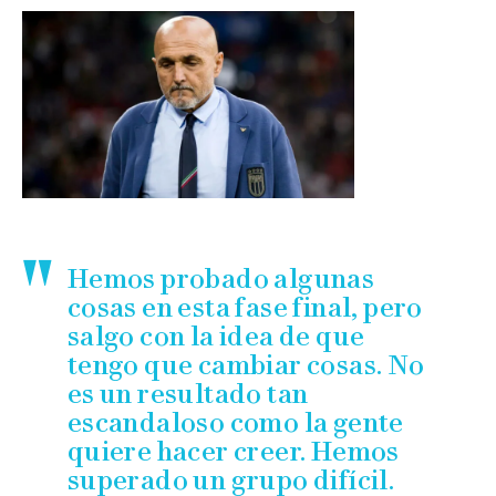
Hemos probado algunas
cosas en esta fase final, pero
salgo con la idea de que
tengo que cambiar cosas. No
es un resultado tan
escandaloso como la gente
quiere hacer creer. Hemos
superado un grupo difícil.