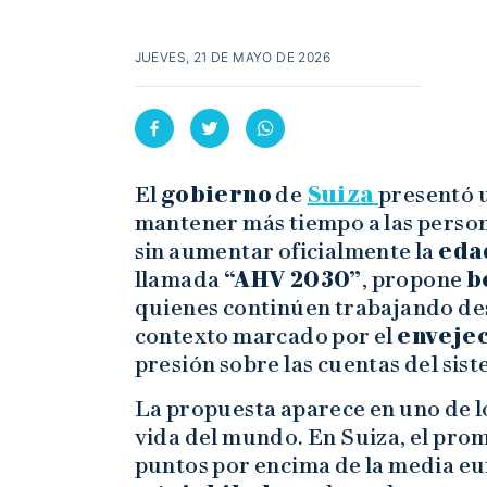
JUEVES, 21 DE MAYO DE 2026
El
gobierno
de
Suiza
presentó 
mantener más tiempo a las perso
sin aumentar oficialmente la
eda
llamada
“AHV 2030”
, propone
b
quienes continúen trabajando des
contexto marcado por el
enveje
presión sobre las cuentas del sist
La propuesta aparece en uno de l
vida del mundo. En Suiza, el prom
puntos por encima de la media eu