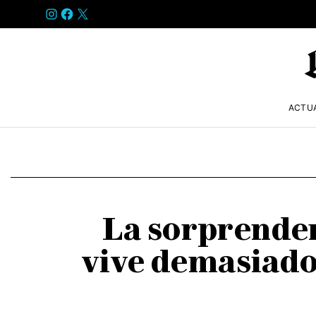
INSTAGRAM
FACEBOOK
X
ACTU
La sorprenden
vive demasiado 