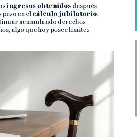
los
ingresos obtenidos
después
s peso en el
cálculo jubilatorio
.
ntinuar acumulando derechos
ños, algo que hoy posee límites