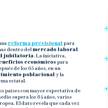
una
reforma previsional
para
nas dentro del
mercado laboral
d jubilatoria
. La iniciativa,
eneficios económicos
para
pués de los 65 años, en un
cimiento poblacional
y la
ema estatal.
os países con mayor expectativa de
edio supera los 84 años, varios
ropea. El dato revela que cada vez