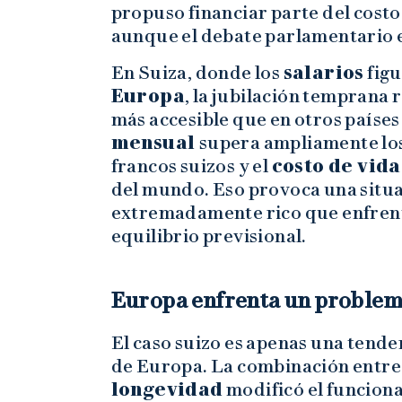
propuso financiar parte del cost
aunque el debate parlamentario e
En Suiza, donde los
salarios
figu
Europa
, la jubilación temprana
más accesible que en otros países
mensual
supera ampliamente lo
francos suizos y el
costo de vid
del mundo. Eso provoca una situa
extremadamente rico que enfrenta
equilibrio previsional.
Europa enfrenta un problema
El caso suizo es apenas una tende
de Europa. La combinación entr
longevidad
modificó el funciona