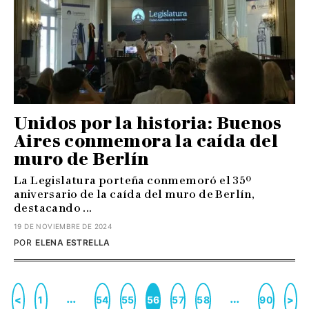
Unidos por la historia: Buenos
Aires conmemora la caída del
muro de Berlín
La Legislatura porteña conmemoró el 35º
aniversario de la caída del muro de Berlín,
destacando ...
19 DE NOVIEMBRE DE 2024
POR
ELENA ESTRELLA
…
…
<
1
54
55
56
57
58
90
>