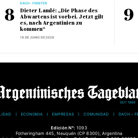
DACH - FENSTER
Dieter Lamlé: „Die Phase des
Abwartens ist vorbei. Jetzt gilt
es, nach Argentinien zu
kommen“
19 DE JUNIO DE 2026
LIDAD
ECONOMÍA
EMPRESAS
COMUNIDAD
DACH – 
Edición N°:
1093
Fotheringham 445, Neuquén (CP 8300), Argentina