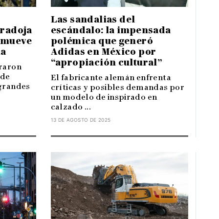
Las sandalias del
escándalo: la impensada
aradoja
polémica que generó
nmueve
Adidas en México por
na
“apropiación cultural”
graron
 de
El fabricante alemán enfrenta
 grandes
críticas y posibles demandas por
un modelo de inspirado en
calzado ...
13 DE AGOSTO DE 2025