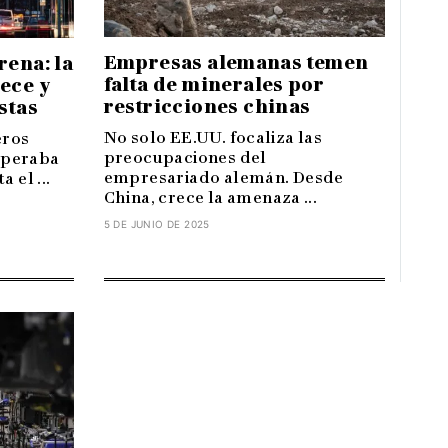
Empresas alemanas temen
rena: la
falta de minerales por
ece y
restricciones chinas
stas
No solo EE.UU. focaliza las
eros
preocupaciones del
speraba
empresariado alemán. Desde
 el ...
China, crece la amenaza ...
5 DE JUNIO DE 2025