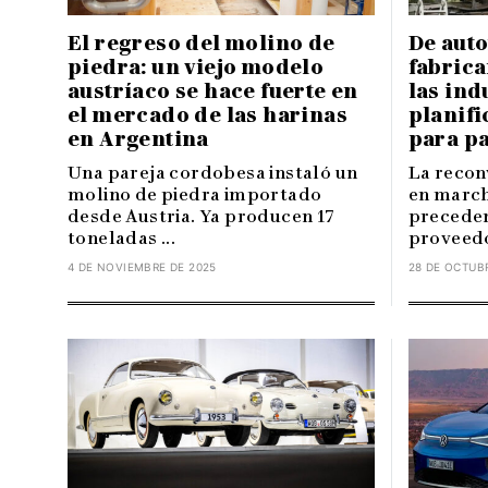
El regreso del molino de
De aut
piedra: un viejo modelo
fabrica
austríaco se hace fuerte en
las ind
el mercado de las harinas
planif
en Argentina
para pa
Una pareja cordobesa instaló un
La recon
molino de piedra importado
en march
desde Austria. Ya producen 17
preceden
toneladas ...
proveedo
4 DE NOVIEMBRE DE 2025
28 DE OCTUB