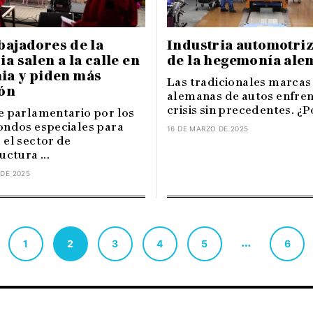
bajadores de la
Industria automotriz:
ia salen a la calle en
de la hegemonía ale
ia y piden más
Las tradicionales marcas
ión
alemanas de autos enfre
crisis sin precedentes. ¿P
e parlamentario por los
ondos especiales para
16 DE MARZO DE 2025
 el sector de
uctura ...
 DE 2025
…
1
2
3
4
5
6