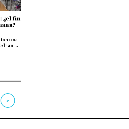
 ¿el fin
mana?
ntan una
odrán ...
>