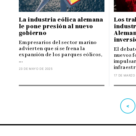
La industria eólica alemana
Los tra
le pone presión al nuevo
industr
gobierno
Aleman
invers
Empresarios del sector marino
advierten que si se frena la
El debat
expansión de los parques eólicos,
nuevos f
...
impulsar
infraestr
23 DE MAYO DE 2025
17 DE MARZO
<