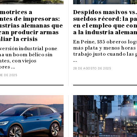
omotrices a
Despidos masivos vs.
ntes de impresoras:
sueldos récord: la p
ustrias alemanas que
en el empleo que co
ican producir armas
a la industria alema
liar la crisis
En Peine, 185 obreros lo
más plata y menos horas
versión industrial pone
trabajo justo cuando las
a un boom bélico sin
...
tes, con viejos
res ...
28 DE AGOSTO DE 2025
RE DE 2025