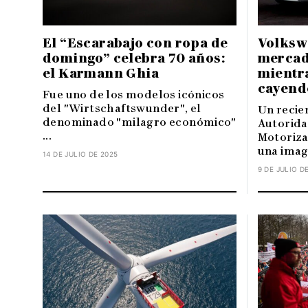
El “Escarabajo con ropa de
Volkswa
domingo” celebra 70 años:
mercad
el Karmann Ghia
mientra
cayend
Fue uno de los modelos icónicos
del "Wirtschaftswunder", el
Un recie
denominado "milagro económico"
Autorida
...
Motoriza
una image
14 DE JULIO DE 2025
9 DE JULIO D