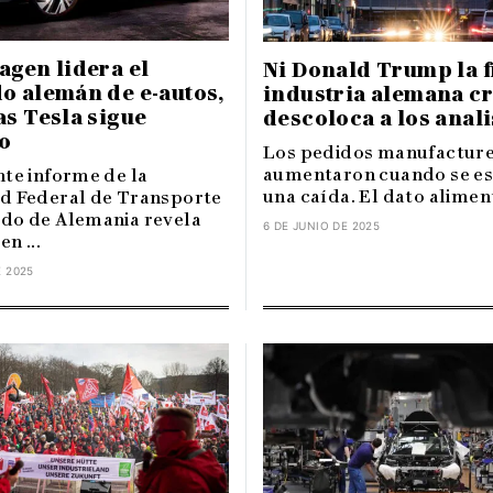
gen lidera el
Ni Donald Trump la f
o alemán de e-autos,
industria alemana cr
s Tesla sigue
descoloca a los anali
o
Los pedidos manufactur
aumentaron cuando se e
nte informe de la
una caída. El dato alimenta
d Federal de Transporte
do de Alemania revela
6 DE JUNIO DE 2025
n ...
E 2025