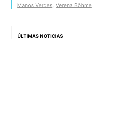
,
Manos Verdes
Verena Böhme
ÚLTIMAS NOTICIAS
9:00 AM
Las grandes hazañas del alemán Otto
Meiling, un pionero que dejó su vida
escrita en las montañas de Bariloche
4:03 PM
El sorprendente concierto en Alemania
que empezó en 2001 y terminará en
2640: después de 25 años recién
completó el 4%
12:08 PM
El Matterhorn se desmorona: un