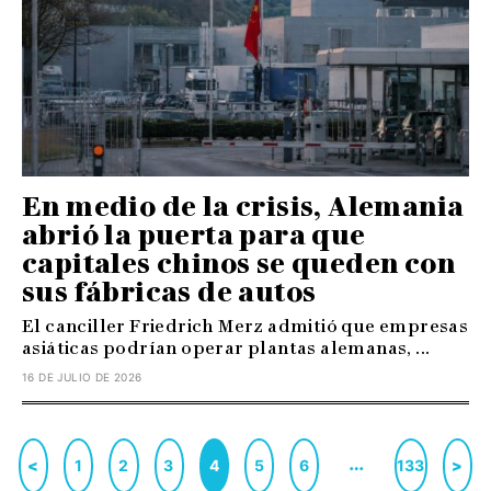
En medio de la crisis, Alemania
abrió la puerta para que
capitales chinos se queden con
sus fábricas de autos
El canciller Friedrich Merz admitió que empresas
asiáticas podrían operar plantas alemanas, ...
16 DE JULIO DE 2026
…
<
1
2
3
4
5
6
133
>