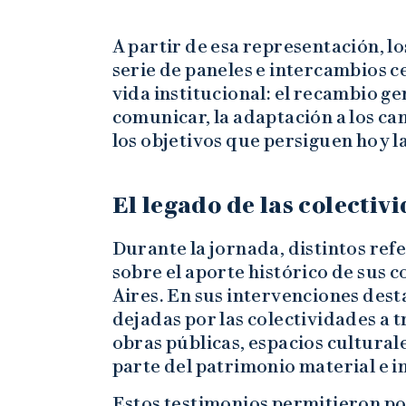
A partir de esa representación, lo
serie de paneles e intercambios c
vida institucional: el recambio g
comunicar, la adaptación a los cam
los objetivos que persiguen hoy l
El legado de las colectiv
Durante la jornada, distintos re
sobre el aporte histórico de sus
Aires. En sus intervenciones dest
dejadas por las colectividades a
obras públicas, espacios culturale
parte del patrimonio material e i
Estos testimonios permitieron pon