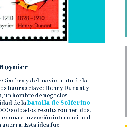
Moynier
e Ginebra y del movimiento de la
os figuras clave: Henry Dunant y
t, un hombre de negocios
lidad de la
batalla de Solferino
.000 soldados resultaron heridos.
oner una convención internacional
a guerra. Esta idea fue