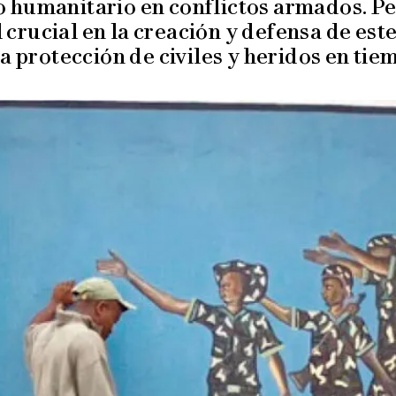
 humanitario en conflictos armados. P
rucial en la creación y defensa de es
a protección de civiles y heridos en tie