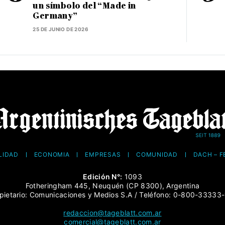
un símbolo del “Made in
Germany”
25 DE JUNIO DE 2026
LIDAD
ECONOMÍA
EMPRESAS
COMUNIDAD
DACH – 
Edición N°:
1093
Fotheringham 445, Neuquén (CP 8300), Argentina
pietario: Comunicaciones y Medios S.A / Teléfono: 0-800-33333
redaccion@tageblatt.com.ar
comercial@tageblatt.com.ar