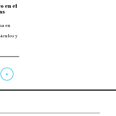
o en el
as
na en
áculos y
>