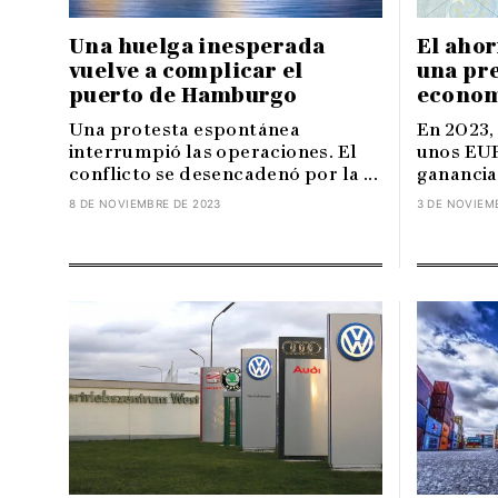
Una huelga inesperada
El ahor
vuelve a complicar el
una pr
puerto de Hamburgo
econom
Una protesta espontánea
En 2023,
interrumpió las operaciones. El
unos EUR
conflicto se desencadenó por la ...
ganancias
8 DE NOVIEMBRE DE 2023
3 DE NOVIEM