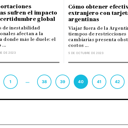
portaciones
Cómo obtener efectiv
as sufren el impacto
extranjero con tarjet
ncertidumbre global
argentinas
s de inestabilidad
Viajar fuera de la Argenti
onales afectan a la
tiempos de restricciones
 donde más le duele: el
cambiarias presenta obst
...
costos ...
E DE 2023
5 DE OCTUBRE DE 2023
…
1
38
39
40
41
42