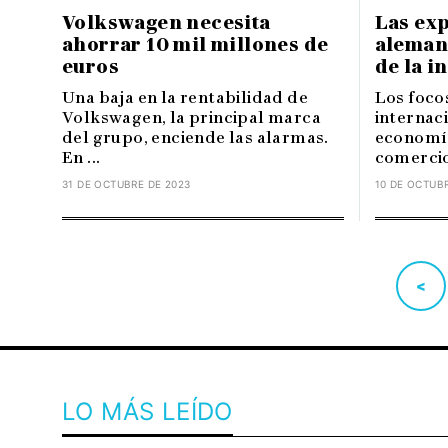
Volkswagen necesita
Las ex
ahorrar 10 mil millones de
aleman
euros
de la i
Una baja en la rentabilidad de
Los foco
Volkswagen, la principal marca
internaci
del grupo, enciende las alarmas.
economía
En ...
comercio 
31 DE OCTUBRE DE 2023
10 DE OCTUBR
<
LO MÁS LEÍDO