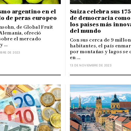
smo argentino en el
Suiza celebra sus 17
o de peras europeo
de democracia como
los países más inno
nsohn, de Global Fruit
del mundo
 Alemania, ofreció
 sobre el mercado
Con sus cerca de 9 millon
 ...
habitantes, el país enma
por montañas y lagos se 
MBRE DE 2023
en ...
13 DE NOVIEMBRE DE 2023