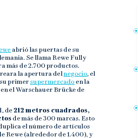
ewe
abrió las puertas de su
lemania. Se llama Rewe Fully
ra más de 2.700 productos.
eara la apertura del
negocio
, el
 su primer
supermercado
en la
z en el Warschauer Brücke de
d, de
212 metros cuadrados,
ctos
de más de 300 marcas. Esto
 duplica el número de artículos
de Rewe (alrededor de 1.400), y