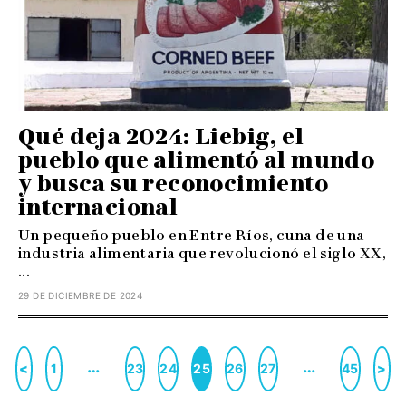
Qué deja 2024: Liebig, el
pueblo que alimentó al mundo
y busca su reconocimiento
internacional
Un pequeño pueblo en Entre Ríos, cuna de una
industria alimentaria que revolucionó el siglo XX,
...
29 DE DICIEMBRE DE 2024
…
…
<
1
23
24
25
26
27
45
>