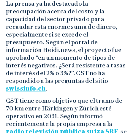
La prensa ya ha destacado la
preocupación acerca del costo y la
capacidad del sector privado para
recaudar esta enorme suma de dinero,
especialmente si se excede el
presupuesto. Según el portal de
información Heidi.news, el proyecto fue
aprobado “en un momento de tipos de
interés negativos. ¿Será resistente a tasas
de interés del 2% o 3%?”. CST no ha
respondido a las preguntas del sitio
swissinfo.ch
.
CST tiene como objetivo que el tramo de
70 km entre Härkingen y Zúrich esté
operativo en 2031. Según informó
recientemente la propia empresa a la
radio televisión pública suiza SRF
, se