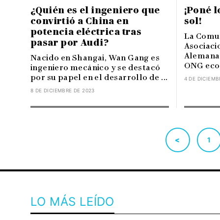
¿Quién es el ingeniero que
¡Poné l
convirtió a China en
sol!
potencia eléctrica tras
La Comun
pasar por Audi?
Asociaci
Alemanas
Nacido en Shangai, Wan Gang es
ONG eco-i
ingeniero mecánico y se destacó
por su papel en el desarrollo de ...
4 DE DICIEMB
8 DE DICIEMBRE DE 2023
<
1
LO MÁS LEÍDO