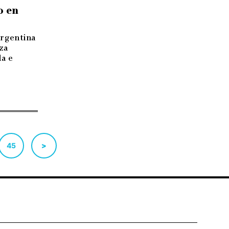
o en
rgentina
za
da e
45
>