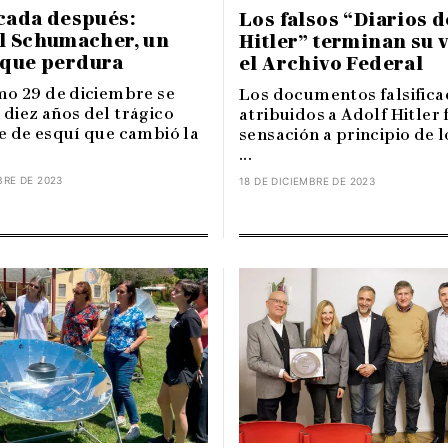
cada después:
Los falsos “Diarios d
l Schumacher, un
Hitler” terminan su v
 que perdura
el Archivo Federal
mo 29 de diciembre se
Los documentos falsifica
diez años del trágico
atribuidos a Adolf Hitler
e de esquí que cambió la
sensación a principio de 
...
BRE DE 2023
18 DE DICIEMBRE DE 2023