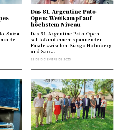
Das 81. Argentine Pato-
Open: Wettkampf auf
lpes
höchstem Niveau
Das 81. Argentine Pato-Open
o, Suiza
schloß mit einem spannenden
nimo de
Finale zwischen Siasgo Holmberg
und San ...
22 DE DICIEMBRE DE 2023