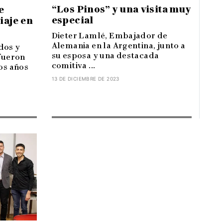
“Los Pinos” y una visita muy
e
especial
iaje en
Dieter Lamlé, Embajador de
Alemania en la Argentina, junto a
dos y
su esposa y una destacada
 fueron
comitiva ...
los años
13 DE DICIEMBRE DE 2023