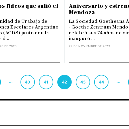
os fideos que salió el
Aniversario y estren
Mendoza
idad de Trabajo de
La Sociedad Goetheana A
ones Escolares Argentino
- Goethe Zentrum Mendo
 (AGDS) junto con la
celebró sus 74 años de vi
d ...
inauguró ...
RE DE 2023
29 DE NOVIEMBRE DE 2023
…
…
40
41
42
43
44