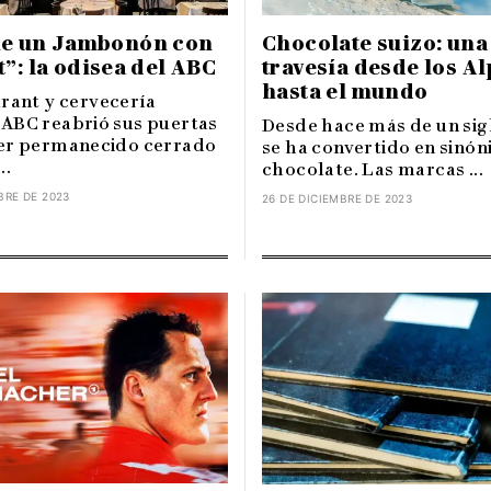
e un Jambonón con
Chocolate suizo: una
”: la odisea del ABC
travesía desde los A
hasta el mundo
urant y cervecería
ABC reabrió sus puertas
Desde hace más de un sigl
er permanecido cerrado
se ha convertido en sinó
..
chocolate. Las marcas ...
BRE DE 2023
26 DE DICIEMBRE DE 2023