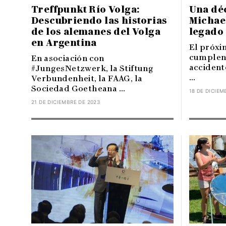
Treffpunkt Río Volga:
Una dé
Descubriendo las historias
Michae
de los alemanes del Volga
legado
en Argentina
El próxi
cumplen 
En asociación con
accident
#JungesNetzwerk, la Stiftung
...
Verbundenheit, la FAAG, la
Sociedad Goetheana ...
18 DE DICIEM
21 DE DICIEMBRE DE 2023