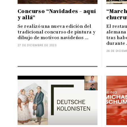
Concurso “Navidades – aquí
“March
y allá”
chucrut
Se realizó una nueva edición del
El resta
tradicional concurso de pintura y
alemana 
dibujo de motivos navideños ...
tras hab
durante .
27 DE DICIEMBRE DE 2023
26 DE DICIEM