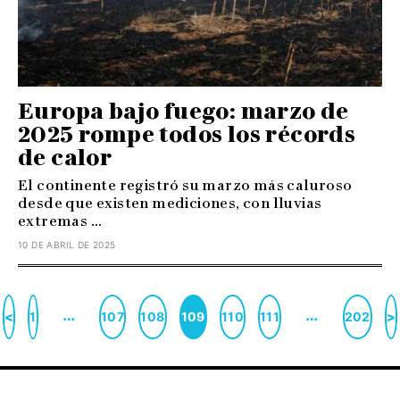
Europa bajo fuego: marzo de
2025 rompe todos los récords
de calor
El continente registró su marzo más caluroso
desde que existen mediciones, con lluvias
extremas ...
10 DE ABRIL DE 2025
…
…
<
1
107
108
109
110
111
202
>